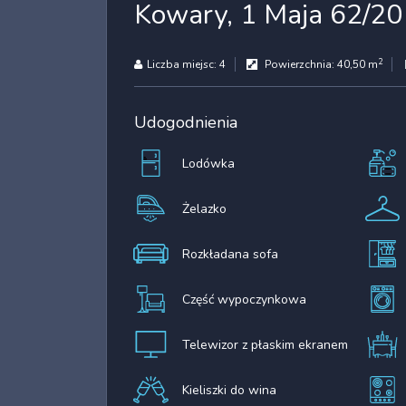
Kowary, 1 Maja 62/20
2
Liczba miejsc:
4
Powierzchnia:
40,50 m
Udogodnienia
Lodówka
Żelazko
Rozkładana sofa
Część wypoczynkowa
Telewizor z płaskim ekranem
Kieliszki do wina