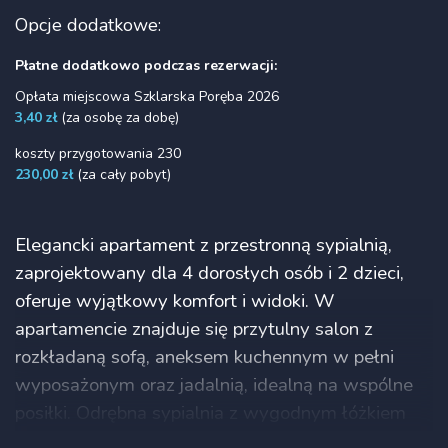
Opcje dodatkowe:
Płatne dodatkowo podczas rezerwacji:
Opłata miejscowa Szklarska Poręba 2026
3,40 zł
(za osobę za dobę)
koszty przygotowania 230
230,00 zł
(za cały pobyt)
Elegancki apartament z przestronną sypialnią,
zaprojektowany dla 4 dorosłych osób i 2 dzieci,
oferuje wyjątkowy komfort i widoki. W
apartamencie znajduje się przytulny salon z
rozkładaną sofą, aneksem kuchennym w pełni
wyposażonym oraz jadalnią, idealną na wspólne
posiłki. Odrębna sypialnia z wygodnym łóżkiem
typu "double" zapewnia spokojny wypoczynek, a