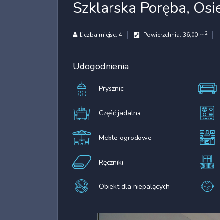
Szklarska Poręba, Os
2
Liczba miejsc:
4
Powierzchnia:
36,00 m
Udogodnienia
Prysznic
Część jadalna
Meble ogrodowe
Ręczniki
Obiekt dla niepalących