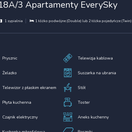
r 18A/3 Apartamenty EverySky
1 sypialnia
1 łóżko podwójne (Double) lub 2 łóżka pojedyńcze (Twin)
Prysznic
Telewizja kablowa
Żelazko
Suszarka na ubrania
Telewizor z płaskim ekranem
Stół
Płyta kuchenna
Toster
Czajnik elektryczny
Aneks kuchenny
Kuchenka mikrofalowa
Ręczniki