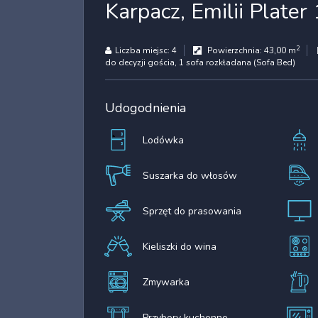
Karpacz, Emilii Plate
2
Liczba miejsc:
4
Powierzchnia:
43,00 m
do decyzji gościa
, 1 sofa rozkładana (Sofa Bed)
Udogodnienia
Lodówka
Suszarka do włosów
Sprzęt do prasowania
Kieliszki do wina
Zmywarka
Przybory kuchenne