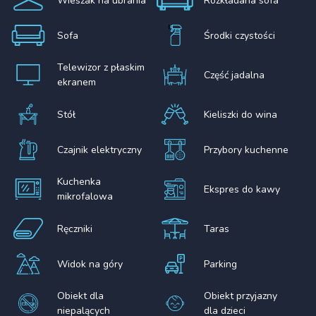
Wieszak na ubrania
Rozkładana sofa
Sofa
Środki czystości
Telewizor z płaskim
Część jadalna
ekranem
Stół
Kieliszki do wina
Czajnik elektryczny
Przybory kuchenne
Kuchenka
Ekspres do kawy
mikrofalowa
Ręczniki
Taras
Widok na góry
Parking
Obiekt dla
Obiekt przyjazny
niepalących
dla dzieci