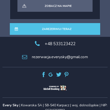
ZOBACZ NA MAPIE
ZAREZERWUJ TERAZ
+48 533123422
rezerwacja.everysky@gmail.com
Every Sky
| Kowarska 5A | 58-540 Karpacz | woj. dolnośląskie | NIP: