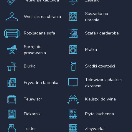
Telewizja kablowa
Żelazko
Suszarka na
Wieszak na ubrania
ubrania
Rozkładana sofa
Szafa / garderoba
Sprzęt do
Pralka
prasowania
Biurko
Środki czystości
Telewizor z płaskim
Prywatna łazienka
ekranem
Telewizor
Kieliszki do wina
Piekarnik
Płyta kuchenna
Toster
Zmywarka