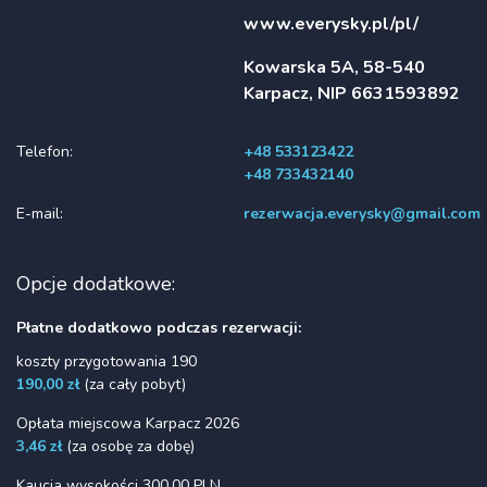
www.everysky.pl/pl/
Kowarska 5A, 58-540
Karpacz, NIP 6631593892
Telefon:
+48 533123422
+48 733432140
E-mail:
rezerwacja.everysky@gmail.com
Opcje dodatkowe:
Płatne dodatkowo podczas rezerwacji:
koszty przygotowania 190
190,00 zł
(za cały pobyt)
Opłata miejscowa Karpacz 2026
3,46 zł
(za osobę za dobę)
Kaucja wysokości 300,00 PLN