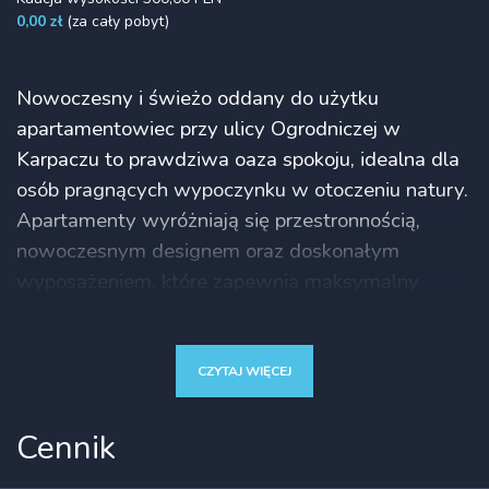
0,00 zł
(za cały pobyt)
Nowoczesny i świeżo oddany do użytku
apartamentowiec przy ulicy Ogrodniczej w
Karpaczu to prawdziwa oaza spokoju, idealna dla
osób pragnących wypoczynku w otoczeniu natury.
Apartamenty wyróżniają się przestronnością,
nowoczesnym designem oraz doskonałym
wyposażeniem, które zapewnia maksymalny
komfort. Lokalizacja jest nie tylko malownicza, ale
także bardzo wygodna – zaledwie 15 minut
spacerem dzieli nas od tętniącego życiem centrum
CZYTAJ WIĘCEJ
Karpacza, a jednocześnie miejsce to gwarantuje
ciszę i bliskość przyrody.
Cennik
Każdy apartament posiada duży, prywatny taras,