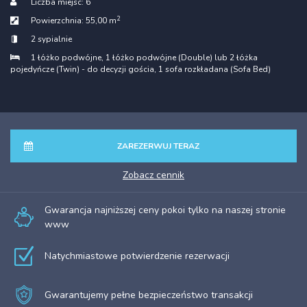
Liczba miejsc:
6
2
Powierzchnia:
55,00 m
2 sypialnie
1 łóżko podwójne
, 1 łóżko podwójne (Double) lub 2 łóżka
pojedyńcze (Twin) - do decyzji gościa
, 1 sofa rozkładana (Sofa Bed)
ZAREZERWUJ TERAZ
zobacz cennik
Gwarancja najniższej ceny pokoi tylko na naszej stronie
www
Natychmiastowe potwierdzenie rezerwacji
Gwarantujemy pełne bezpieczeństwo transakcji