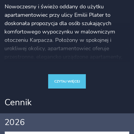
Nowoczesny i świeżo oddany do użytku
apartamentowiec przy ulicy Emilii Plater to
doskonała propozycja dla osób szukających
komfortowego wypoczynku w malowniczym
otoczeniu Karpacza. Położony w spokojnej i
urokliwej okolicy, apartamentowiec oferuje
przestronne, elegancko urządzone apartamenty,
które zaspokoją potrzeby zarówno miłośników
ciszy, jak i osób pragnących bliskości natury.
Zaledwie 20-minutowy spacer dzieli budynek od
CZYTAJ WIĘCEJ
centrum Karpacza, co pozwala na łatwy dostęp
do miejskich atrakcji, jednocześnie gwarantując
Cennik
spokój i relaks z dala od zgiełku.
Bliskość przyrody jest jednym z głównych atutów
2026
tego miejsca. W sąsiedztwie płynie malowniczy