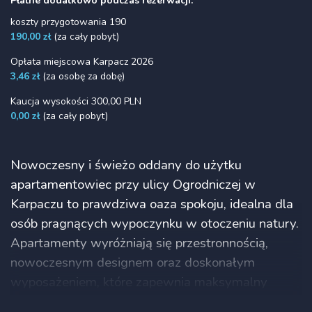
Płatne dodatkowo podczas rezerwacji:
koszty przygotowania 190
190,00 zł
(za cały pobyt)
Opłata miejscowa Karpacz 2026
3,46 zł
(za osobę za dobę)
Kaucja wysokości 300,00 PLN
0,00 zł
(za cały pobyt)
Nowoczesny i świeżo oddany do użytku
apartamentowiec przy ulicy Ogrodniczej w
Karpaczu to prawdziwa oaza spokoju, idealna dla
osób pragnących wypoczynku w otoczeniu natury.
Apartamenty wyróżniają się przestronnością,
nowoczesnym designem oraz doskonałym
wyposażeniem, które zapewnia maksymalny
komfort. Lokalizacja jest nie tylko malownicza, ale