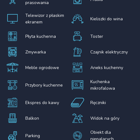
prasowania
Telewizor z płaskim
Kieliszki do wina
ekranem
Płyta kuchenna
Toster
Zmywarka
Czajnik elektryczny
Meble ogrodowe
Aneks kuchenny
Kuchenka
Przybory kuchenne
mikrofalowa
Ekspres do kawy
Ręczniki
Balkon
Widok na góry
Obiekt dla
Parking
niepalących