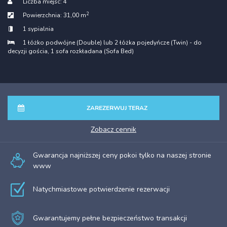
Liczba miejsc:
4
2
Powierzchnia:
31,00 m
1 sypialnia
1 łóżko podwójne (Double) lub 2 łóżka pojedyńcze (Twin) - do
decyzji gościa
, 1 sofa rozkładana (Sofa Bed)
ZAREZERWUJ TERAZ
zobacz cennik
Gwarancja najniższej ceny pokoi tylko na naszej stronie
www
Natychmiastowe potwierdzenie rezerwacji
Gwarantujemy pełne bezpieczeństwo transakcji