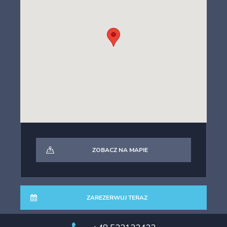
• Przystanek PKS – 450 m
• Kościół Wang, główne wejście na szlaki – 6 km
• Aquapark – 450 m
• Najbliższy wyciąg narciarski – 700 m
• Sklep spożywczy – 300 m
• Najbliższa restauracja – 800 m
ZOBACZ NA MAPIE
ZAREZERWUJ TERAZ