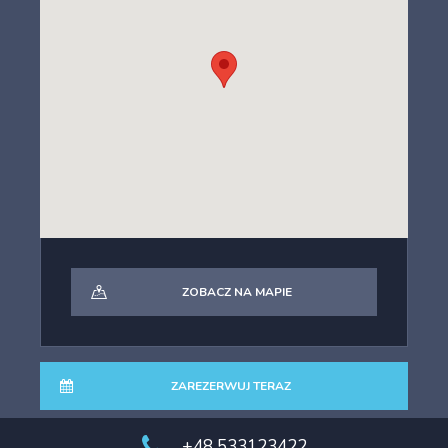
• Przystanek PKS – 450 m
• Kościół Wang, główne wejście na szlaki – 6 km
• Aquapark – 450 m
• Najbliższy wyciąg narciarski – 700 m
• Sklep spożywczy – 300 m
• Najbliższa restauracja – 800 m
ZOBACZ NA MAPIE
ZAREZERWUJ TERAZ
+48 533123422