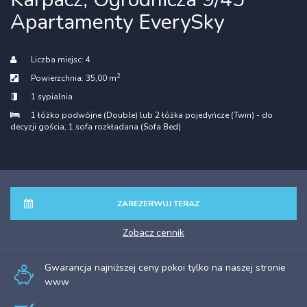
Apartamenty EverySky
Liczba miejsc:
4
2
Powierzchnia:
35,00 m
1 sypialnia
1 łóżko podwójne (Double) lub 2 łóżka pojedyńcze (Twin) - do
decyzji gościa
, 1 sofa rozkładana (Sofa Bed)
ZAREZERWUJ TERAZ
zobacz cennik
Gwarancja najniższej ceny pokoi tylko na naszej stronie
www