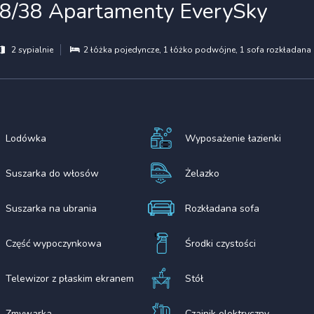
18/38 Apartamenty EverySky
2 sypialnie
2 łóżka pojedyncze
, 1 łóżko podwójne
, 1 sofa rozkładana
Lodówka
Wyposażenie łazienki
Suszarka do włosów
Żelazko
Suszarka na ubrania
Rozkładana sofa
Część wypoczynkowa
Środki czystości
Telewizor z płaskim ekranem
Stół
Zmywarka
Czajnik elektryczny