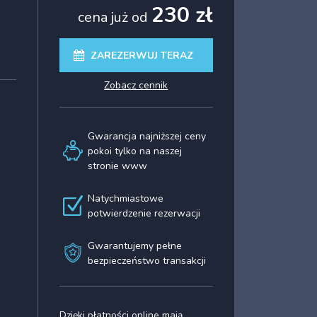
230 zł
cena już od
ZAREZERWUJ TERAZ
zobacz cennik
Gwarancja najniższej ceny
pokoi tylko na naszej
stronie www
Natychmiastowe
potwierdzenie rezerwacji
Gwarantujemy pełne
bezpieczeństwo transakcji
Dzięki płatności online mają