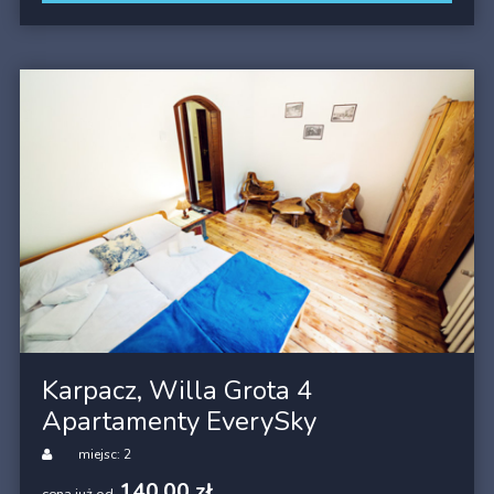
Karpacz, Willa Grota 4
Apartamenty EverySky
miejsc: 2
140,00 zł
cena już od