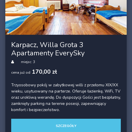
Karpacz, Willa Grota 3
Apartamenty EverySky
miejsc: 3
170,00 zł
cena już od
Trzyosobowy pokój w zabytkowej willi z przełomu XIX/XX
wieku, usytuowany na parterze. Oferuje łazienkę, WiFi, TV
oraz urokliwą werandę. Do dyspozycji Gości jest bezpłatny,
zamknięty parking na terenie posesji, zapewniający
komfort i bezpieczeństwo.
SZCZEGÓŁY