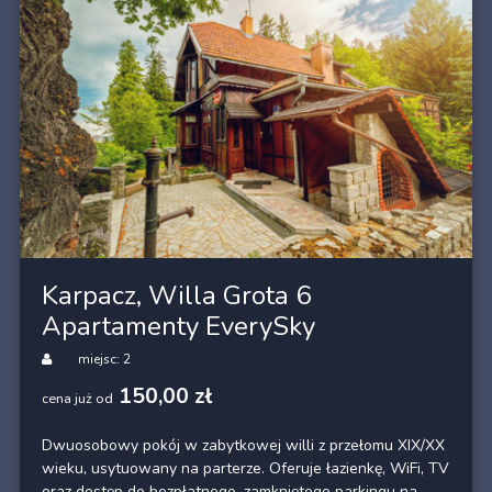
Karpacz, Willa Grota 6
Apartamenty EverySky
miejsc: 2
150,00 zł
cena już od
Dwuosobowy pokój w zabytkowej willi z przełomu XIX/XX
wieku, usytuowany na parterze. Oferuje łazienkę, WiFi, TV
oraz dostęp do bezpłatnego, zamkniętego parkingu na