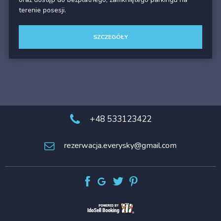
terenie posesji.
SZCZEGÓŁY
+48 533123422
rezerwacja.everysky@gmail.com